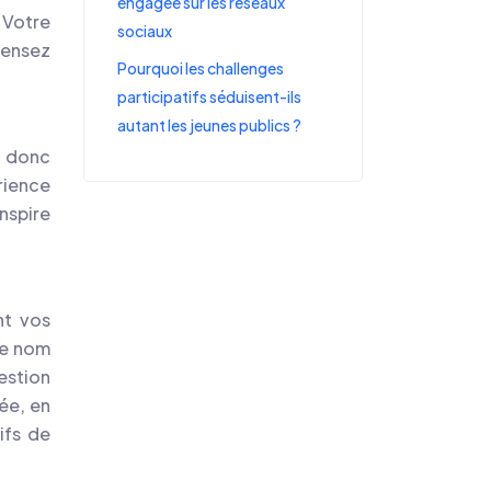
engagée sur les réseaux
 Votre
sociaux
 Pensez
Pourquoi les challenges
participatifs séduisent-ils
autant les jeunes publics ?
st donc
rience
nspire
nt vos
le nom
estion
lée, en
ifs de