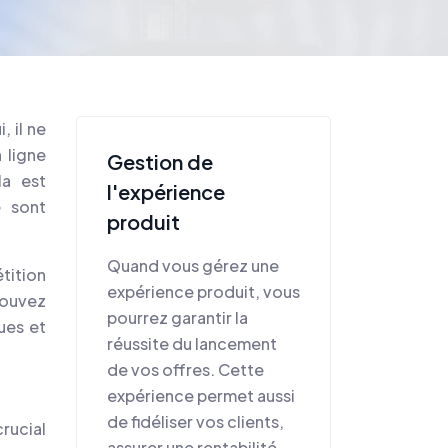
 il ne
 ligne
Gestion de
la est
l'expérience
é sont
produit
Quand vous gérez une
tition
expérience produit, vous
pouvez
pourrez garantir la
ues et
réussite du lancement
de vos offres. Cette
expérience permet aussi
de fidéliser vos clients,
crucial
assurer une rentabilité