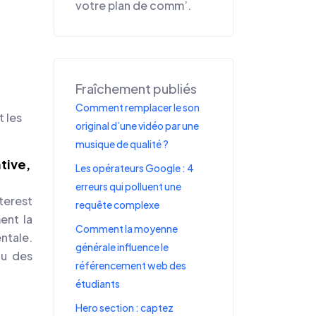
votre plan de comm’.
Fraîchement publiés
Comment remplacer le son
t les
original d’une vidéo par une
musique de qualité ?
tive,
Les opérateurs Google : 4
erreurs qui polluent une
terest
requête complexe
ent la
Comment la moyenne
ntale.
générale influence le
ou des
référencement web des
étudiants
Hero section : captez