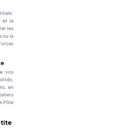
tiels.
 et la
er les
 ou la
forcer
te
de vos
lités,
ns, en
eliers
n Pôle
tite