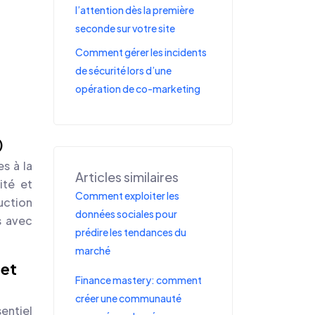
l’attention dès la première
seconde sur votre site
Comment gérer les incidents
de sécurité lors d’une
opération de co-marketing
)
es à la
Articles similaires
ité et
Comment exploiter les
uction
données sociales pour
s avec
prédire les tendances du
marché
 et
Finance mastery: comment
créer une communauté
entiel